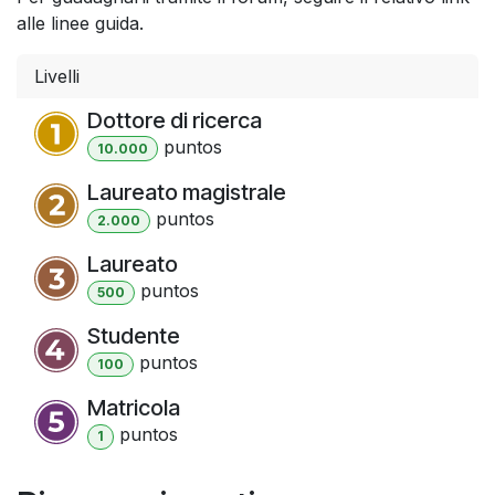
alle linee guida.
Livelli
Dottore di ricerca
punto
s
10.000
Laureato magistrale
punto
s
2.000
Laureato
punto
s
500
Studente
punto
s
100
Matricola
punto
s
1