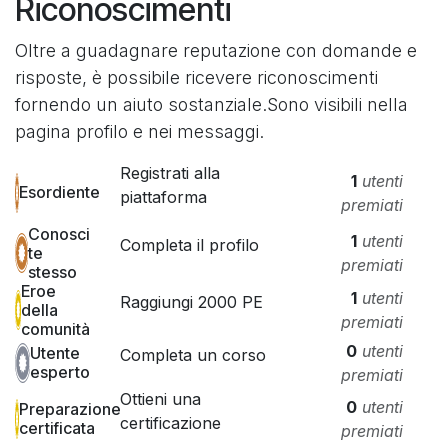
Riconoscimenti
Oltre a guadagnare reputazione con domande e
risposte, è possibile ricevere riconoscimenti
fornendo un aiuto sostanziale.
Sono visibili nella
pagina profilo e nei messaggi.
Registrati alla
1
utenti
Esordiente
piattaforma
premiati
Conosci
1
utenti
Completa il profilo
te
premiati
stesso
Eroe
1
utenti
Raggiungi 2000 PE
della
premiati
comunità
0
utenti
Utente
Completa un corso
esperto
premiati
Ottieni una
0
utenti
Preparazione
certificazione
certificata
premiati